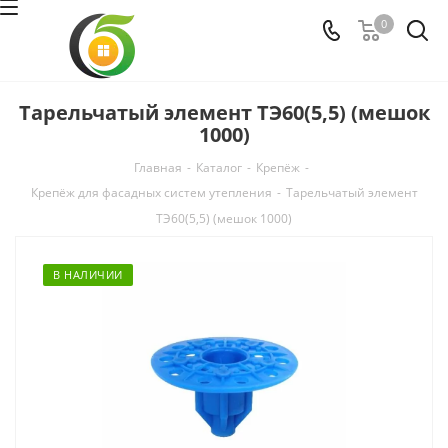
0
Тарельчатый элемент ТЭ60(5,5) (мешок
1000)
Главная
-
Каталог
-
Крепёж
-
Крепёж для фасадных систем утепления
-
Тарельчатый элемент
ТЭ60(5,5) (мешок 1000)
В НАЛИЧИИ