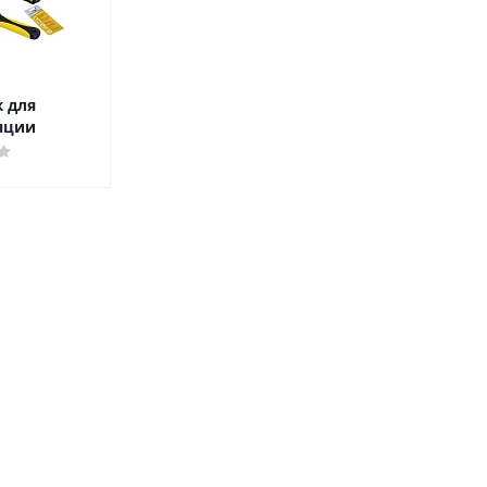
ж для
яции