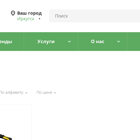
Ваш город
Иркутск
енды
Услуги
О нас
По алфавиту
По цене