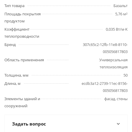
Тип товара
Базальт
Площадь покрытия
5,76 м²
продуктом
Коэффициент
0,035 Вт/м·K
теплопроводности
Бренд
307c65c2-12fb-11e8-8110-
005056817803
Область применения
Универсальная
теплоизоляция
Толщина, мм
50
Длина, м
ecdb3a12-2739-11ec-8156-
005056817803
Элементы зданий и
фасад, стены
сооружений
Задать вопрос