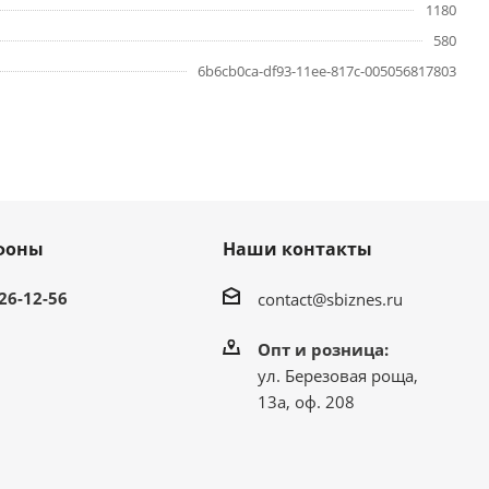
1180
580
6b6cb0ca-df93-11ee-817c-005056817803
фоны
Наши контакты
 26-12-56
contact@sbiznes.ru
Опт и розница:
ул. Березовая роща,
13а, оф. 208