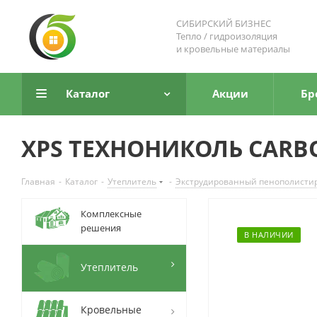
СИБИРСКИЙ БИЗНЕС
Тепло / гидроизоляция
и кровельные материалы
Каталог
Акции
Бр
XPS ТЕХНОНИКОЛЬ CARBON
Главная
-
Каталог
-
Утеплитель
-
Экструдированный пенополистир
Комплексные
решения
В НАЛИЧИИ
Утеплитель
Кровельные