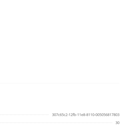
307c65c2-12fb-11e8-8110-005056817803
30