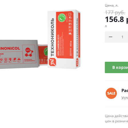
Цена, л.
177
руб.
156.8
л
В корз
Ра
Усп
Цена действи
цен в рознич