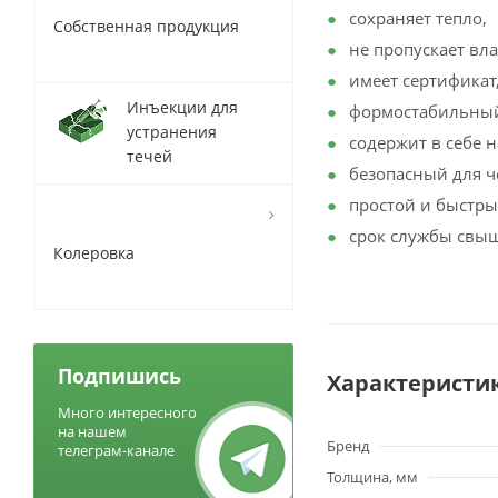
сохраняет тепло,
Собственная продукция
не пропускает вла
имеет сертификат
Инъекции для
формостабильный
устранения
содержит в себе 
течей
безопасный для ч
простой и быстры
срок службы свыш
Колеровка
Подпишись
Характеристи
Много интересного
на нашем
Бренд
телеграм-канале
Толщина, мм