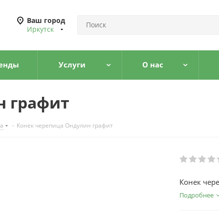
Ваш город
Иркутск
енды
Услуги
О нас
н графит
а
-
Конек черепица Ондулин графит
Конек чер
Подробнее