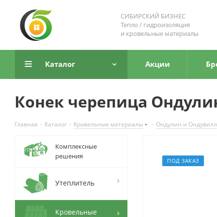
СИБИРСКИЙ БИЗНЕС
Тепло / гидроизоляция
и кровельные материалы
Каталог
Акции
Бр
Конек черепица Ондули
Главная
-
Каталог
-
Кровельные материалы
-
Ондулин и Ондувилл
Комплексные
решения
ПОД ЗАКАЗ
Утеплитель
Кровельные