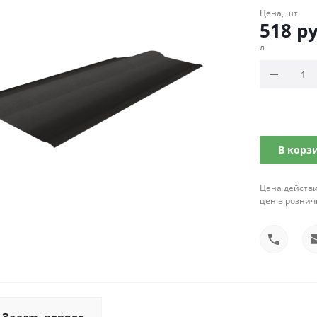
Цена, шт
518
ру
л
В корз
Цена действи
цен в рознич