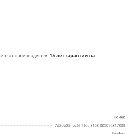
ете от производителя
15 лет гарантии на
Конек
7d2db82f-ec6f-11ec-8158-005056817803
Графит