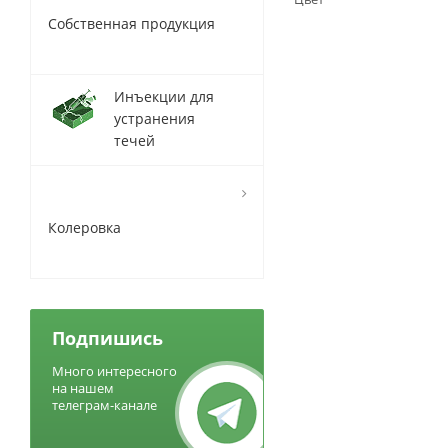
Собственная продукция
Инъекции для
устранения
течей
Колеровка
Подпишись
Много интересного
на нашем
телеграм-канале