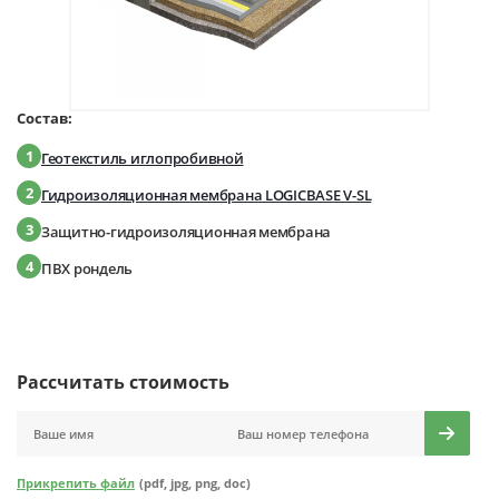
Состав:
1
Геотекстиль иглопробивной
2
Гидроизоляционная мембрана LOGICBASE V-SL
3
Защитно-гидроизоляционная мембрана
4
ПВХ рондель
Рассчитать стоимость
Прикрепить файл
(pdf, jpg, png, doc)