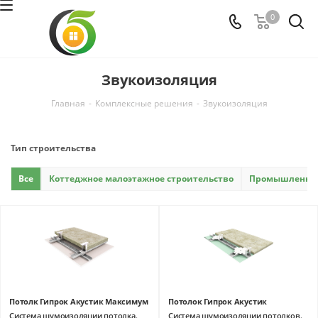
0
Звукоизоляция
Главная
-
Комплексные решения
-
Звукоизоляция
Тип строительства
Все
Коттеджное малоэтажное строительство
Промышленно-г
Потолк Гипрок Акустик Максимум
Потолок Гипрок Акустик
Система шумоизоляции потолка.
Система шумоизоляции потолков.