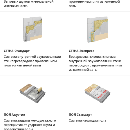
бытовых шумов минимальной
применением плит из каменной
интенсивности.
ваты
СТЕНА Стандарт
СТЕНА Экспресс
Система внутренней звукоизоляции
Бескаркасная клеевая система
стен/перегородок с применением
внутренней звукоизоляции стен/
плит из каменной ваты
перегородок с применением плит
из каменной ваты
ПОЛ Акустик
ПОЛ Стандарт
Система защиты междуэтажного
Система изоляции пола
перекрытия от ударного шума и
воздействия воды.