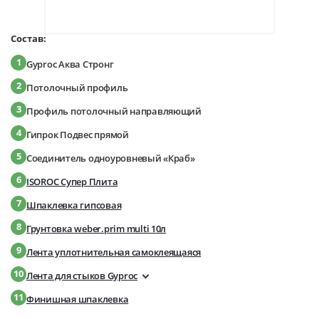
Состав:
1
Gyproc Аква Стронг
2
Потолочный профиль
3
Профиль потолочный направляющий
4
Гипрок Подвес прямой
5
Соединитель одноуровневый «Краб»
6
ISOROC Супер Плита
7
Шпаклевка гипсовая
8
Грунтовка weber.prim multi 10л
9
Лента уплотнительная самоклеящаяся
10
Лента для стыков Gyproc
11
Финишная шпаклевка